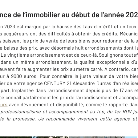
ance de l’immobilier au début de l’année 202
n 2023 est marqué par la hausse des taux d’intérêt et un taux
s acquéreurs ont des difficultés à obtenir des crédits. Mécani
baissent les prix de vente de leurs biens pour redonner de la s
une baisse des prix, avec désormais huit arrondissements dont 
s. Le vingtième arrondissement est de ceux-là. Soulignons toute
, dans un même arrondissement, la qualité exceptionnelle d
euvent faire augmenter les prix au mètre carré. A contrario, cer
eur à 9000 euros. Pour connaître la juste valeur de votre bi
lier de votre agence CENTURY 21 Alexandre Dumas d’en réaliser
art. Implantée dans l’arrondissement depuis plus de 17 ans et
nce connaît parfaitement les prix de l’arrondissement et accomp
ours
avec dévouement et disponibilité, comme le rapporte dan
professionnalisme et accompagnement au top, du 1er RDV jusq
 de la promesse. Je recommande vivement cette agence et 