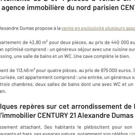
agence immobilière du nord parisien CE
lexandre Dumas propose à la
vente en exclusivité plusieurs ap
rtement de 42,80 m² pour deux pièces, au prix de 440 000 eu
lan optimisé comprend : un généreux séjour avec une cuisine o
sing, une salle de bains et un WC. Une cave complète le bien.
nt de 113,46 m² pour quatre pièces, au prix de 875 000 euros. 
curisée, cet appartement comprend : une entrée, un généreux sa
 trois chambres, deux salles de bains dont une avec WC et un
en.
lques repères sur cet arrondissement de l
 l'immobilier CENTURY 21 Alexandre Dumas
sement attachant. Ses habitants le plébiscitent pour son e
taurants et bars, ses espaces nature, notamment son célèbre
ci