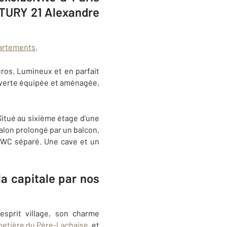
NTURY 21 Alexandre
partements
.
ros. Lumineux et en parfait
uverte équipée et aménagée,
Situé au sixième étage d’une
lon prolongé par un balcon,
 WC séparé. Une cave et un
a capitale par nos
sprit village, son charme
metière du Père-Lachaise,
et