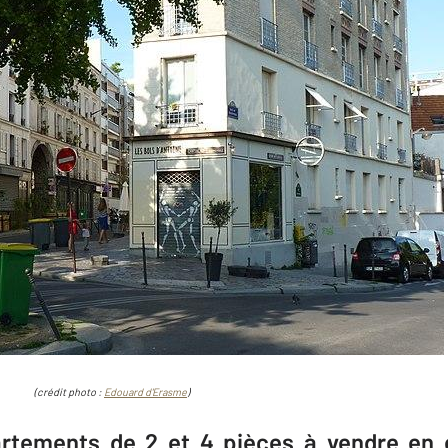
hoto :
Edouard d'Erasme
)
tements de 2 et 4 pièces à vendre en e