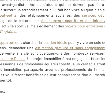
et avant-gardiste. Autant d’atouts qui ne doivent pas fair
et surtout un arrondissement où il fait bon vivre au quotidien
out-petits
,
des établissements scolaires, des
services déd
tage de la culture, des
équipements sportifs et des initiati
e activité sportive, mais également des
projets pour entretenir 
 Vingtième
.
 appartement
, chercher la
location idéale
pour y vivre en solo o
iens, demander une
estimation gratuite et sans engagemen
 de vente à la clé sont quelques-uns des nombreux service
lexandre Dumas
. Un projet immobilier étant engageant financi
ssionnels de l'immobilier aguerris constitue un véritable atout
t immobilier, partagez-le avec les professionnels de l’immob
et vous feront bénéficier de leur connaissance fine du march
bientôt.
ns.