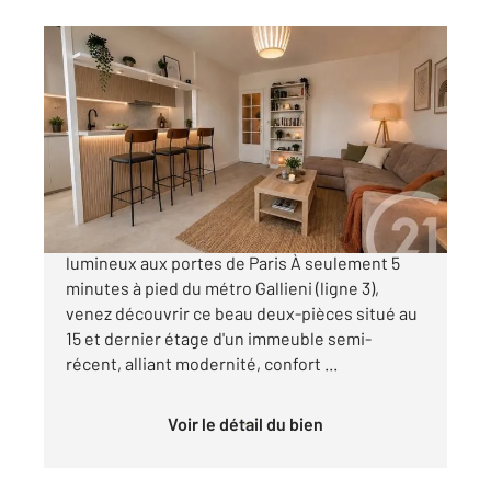
BAGNOLET 93
2
47,36 m
, 2 pièces
Ref : 15301
Appartement F2 à vendre
229 900 €
Coup de cœur assuré Superbe deux-pièces
lumineux aux portes de Paris À seulement 5
minutes à pied du métro Gallieni (ligne 3),
venez découvrir ce beau deux-pièces situé au
15 et dernier étage d'un immeuble semi-
récent, alliant modernité, confort ...
Voir le détail du bien