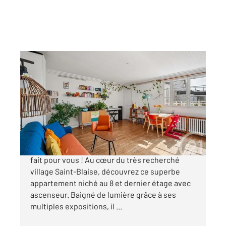
PARIS 75020
2
44,28 m
, 3 pièces
Ref : 15337
Appartement F3 à vendre
350 000 €
Amateurs du charme de l'ancien, ce bien est
fait pour vous ! Au cœur du très recherché
village Saint-Blaise, découvrez ce superbe
appartement niché au 8 et dernier étage avec
ascenseur. Baigné de lumière grâce à ses
multiples expositions, il ...