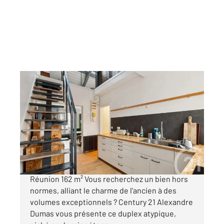
PARIS 75020
2
162,76 m
, 5 pièces
Ref : 15292
Appartement F5 à vendre
1 090 000 €
Duplex de caractère Dernier étage Place de la
Réunion 162 m² Vous recherchez un bien hors
normes, alliant le charme de l'ancien à des
volumes exceptionnels ? Century 21 Alexandre
Dumas vous présente ce duplex atypique,