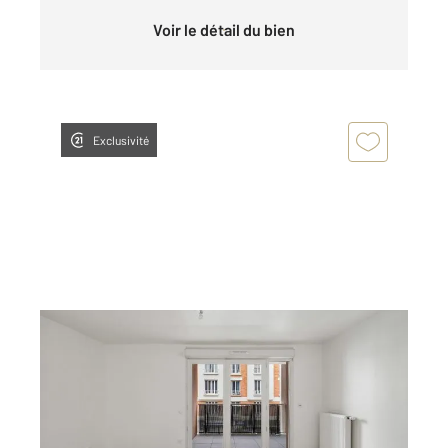
Voir le détail du bien
Exclusivité
ROMAINVILLE 93
2
56,96 m
, 3 pièces
Ref : 15318
Appartement F3 à vendre
266 000 €