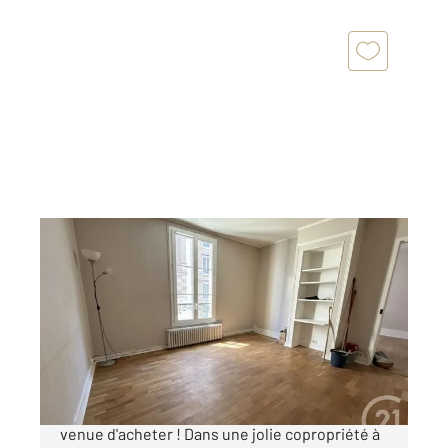
ST DENIS 93
2
50,32 m
, 3 pièces
Ref : 15205
Appartement F3 à vendre
199 000 €
Amoureux du charme de l'ancien, l'heure est
venue d'acheter ! Dans une jolie copropriété à