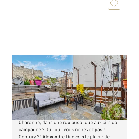
PARIS 75020
2
196 m
, 9 pièces
Ref : 15132
Maison à vendre
1 899 500 €
Une maison de ville au cœur du Village de
Charonne, dans une rue bucolique aux airs de
campagne ? Oui, oui, vous ne rêvez pas !
Century 21 Alexandre Dumas a le plaisir de