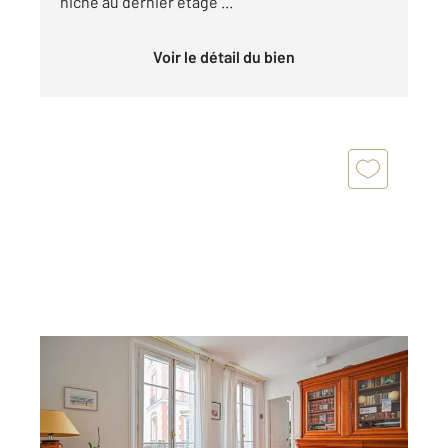
niché au dernier étage ...
Voir le détail du bien
PARIS 75011
2
83,24 m
, 3 pièces
Ref : 15235
Appartement F3 à vendre