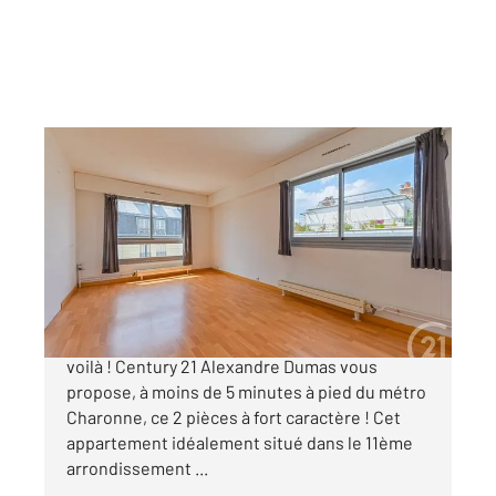
PARIS 75011
2
46,01 m
, 2 pièces
Ref : 15341
Appartement F2 à vendre
474 900 €
Prenez de la hauteur ! Vous l'attendiez tous, le
voilà ! Century 21 Alexandre Dumas vous
propose, à moins de 5 minutes à pied du métro
Charonne, ce 2 pièces à fort caractère ! Cet
appartement idéalement situé dans le 11ème
arrondissement ...