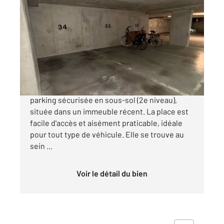
PARIS 75020
2
9,41 m
Ref : 15263
Parking à vendre
15 500 €
Paris 20e Rue de Bagnolet À vendre, place de
parking sécurisée en sous-sol (2e niveau),
située dans un immeuble récent. La place est
facile d'accès et aisément praticable, idéale
pour tout type de véhicule. Elle se trouve au
sein ...
Voir le détail du bien