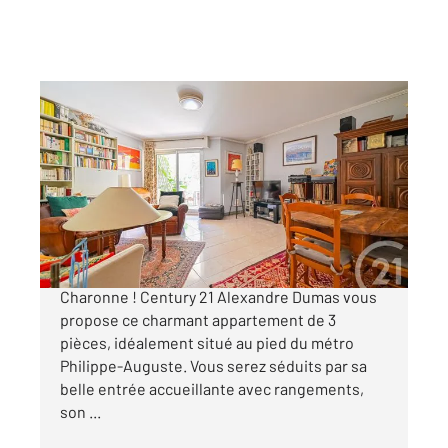
PARIS 75011
2
71,80 m
, 3 pièces
Ref : 15332
Appartement F3 à vendre
639 900 €
Coup de cœur familial dans le quartier prisé de
Charonne ! Century 21 Alexandre Dumas vous
propose ce charmant appartement de 3
pièces, idéalement situé au pied du métro
Philippe-Auguste. Vous serez séduits par sa
belle entrée accueillante avec rangements,
son ...