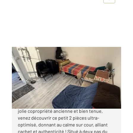
ASNIERES SUR SEINE 92
2
21,31 m
, 2 pièces
Ref : 15243
Appartement F2 à vendre
135 000 €
Idéal 1er achat ou investissement ! Dans une
jolie copropriété ancienne et bien tenue,
venez découvrir ce petit 2 pièces ultra-
optimisé, donnant au calme sur cour, alliant
cachet et authenticité ! Situé à deux pas du