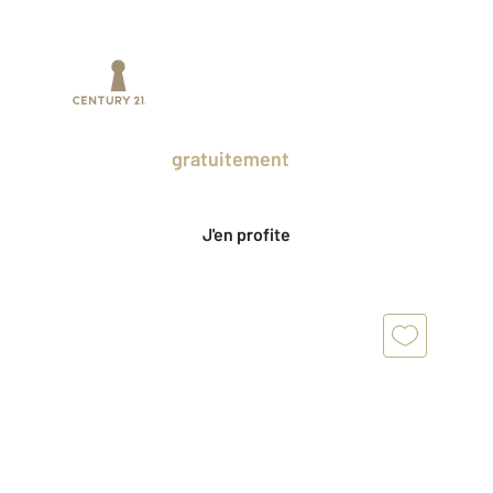
Prenez un temps d'avance sur le marché
en profitant
gratuitement
des Ventes
Privées CENTURY 21.
J'en profite