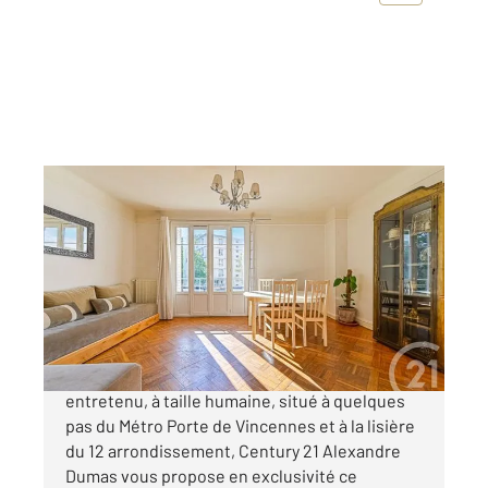
PARIS 75020
2
69,76 m
, 3 pièces
Ref : 15343
Appartement F3 à vendre
559 900 €
Idéal famille ! Dans un bel immeuble bien
entretenu, à taille humaine, situé à quelques
pas du Métro Porte de Vincennes et à la lisière
du 12 arrondissement, Century 21 Alexandre
Dumas vous propose en exclusivité ce