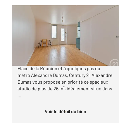
PARIS 75020
2
26,22 m
, 1 pièce
Ref : 15335
Appartement F1 à vendre
235 000 €
Coup de cœur ASSURÉ ! Au pied de la prisée
Place de la Réunion et à quelques pas du
métro Alexandre Dumas, Century 21 Alexandre
Dumas vous propose en priorité ce spacieux
studio de plus de 26 m², idéalement situé dans
...
Voir le détail du bien