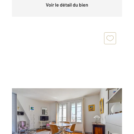
Voir le détail du bien
PARIS 75011
2
26,81 m
, 1 pièce
Ref : 15352
Appartement F1 à vendre
269 900 €