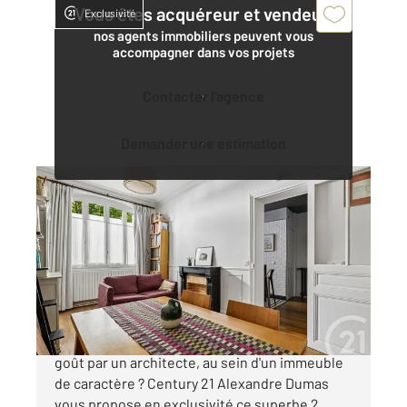
Vous êtes acquéreur et vendeur,
Exclusivité
nos agents immobiliers peuvent vous
accompagner dans vos projets
Contacter l'agence
Demander une estimation
PARIS 75020
2
46,59 m
, 2 pièces
Ref : 13579
Appartement F2 à vendre
446 500 €
Vous rêvez d'un appartement repensé avec
goût par un architecte, au sein d'un immeuble
de caractère ? Century 21 Alexandre Dumas
vous propose en exclusivité ce superbe 2