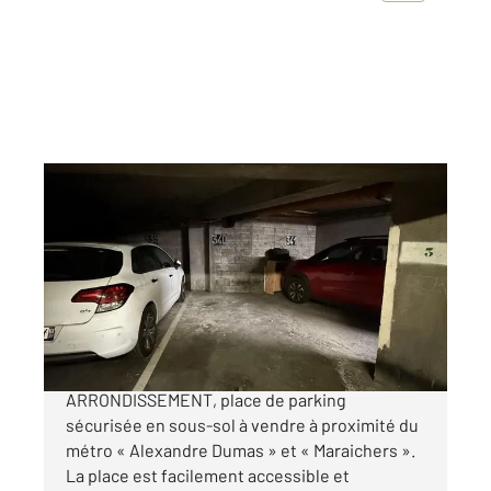
PARIS 75020
2
12,92 m
Ref : 15210
Parking à vendre
11 900 €
RUE DES ORTEAUX - PARIS 20EME
ARRONDISSEMENT, place de parking
sécurisée en sous-sol à vendre à proximité du
métro « Alexandre Dumas » et « Maraichers ».
La place est facilement accessible et