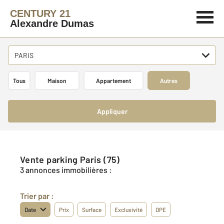
CENTURY 21
Alexandre Dumas
PARIS
Tous
Maison
Appartement
Autres
Appliquer
Vente parking Paris (75)
3 annonces immobilières :
Trier par :
Date
Prix
Surface
Exclusivité
DPE