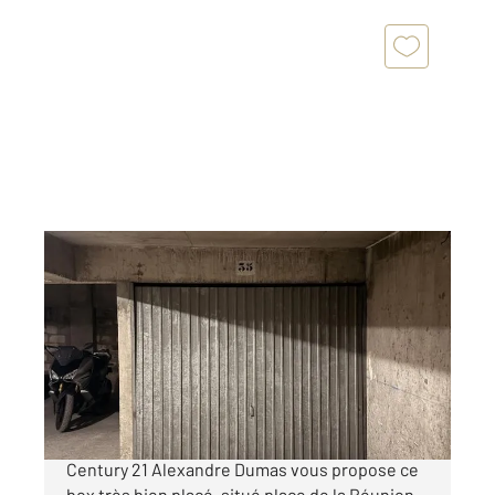
PARIS 75020
2
12,50 m
Ref : 15342
Parking à vendre
19 900 €
PLACE DE LA RÉUNION - PARIS 20ème
Century 21 Alexandre Dumas vous propose ce
box très bien placé, situé place de la Réunion,