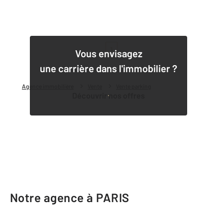
1
Vous envisagez
une carrière dans l'immobilier ?
Agence immobilière
Vente
Vente parking
Découvrir nos offres
Notre agence à PARIS