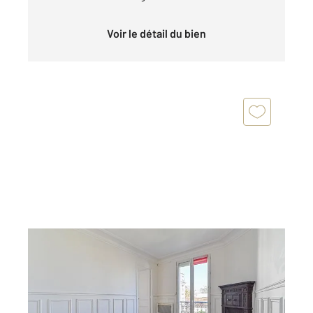
Voir le détail du bien
PARIS 75020
2
36,02 m
, 2 pièces
Ref : 13633
Appartement F2 à vendre