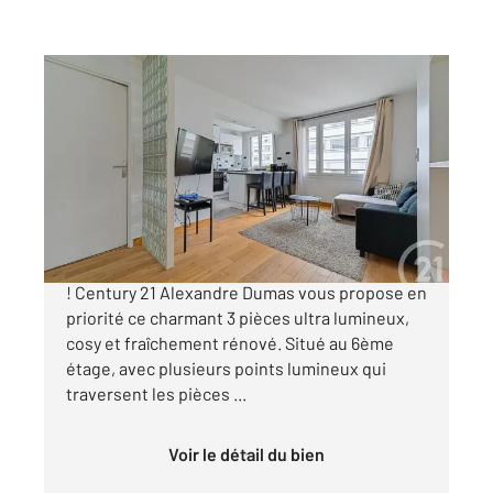
PARIS 75020
2
51,50 m
, 3 pièces
Ref : 15330
Appartement F3 à vendre
538 000 €
Alerte pépite au pied de la Place de la Réunion
! Century 21 Alexandre Dumas vous propose en
priorité ce charmant 3 pièces ultra lumineux,
cosy et fraîchement rénové. Situé au 6ème
étage, avec plusieurs points lumineux qui
traversent les pièces ...
Voir le détail du bien