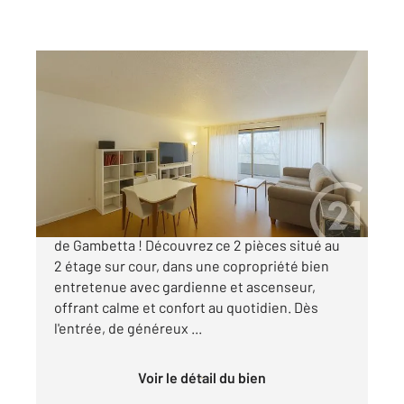
PARIS 75020
2
50,91 m
, 2 pièces
Ref : 15179
Appartement F2 à vendre
449 900 €
Votre futur chez-vous vous attend à deux pas
de Gambetta ! Découvrez ce 2 pièces situé au
2 étage sur cour, dans une copropriété bien
entretenue avec gardienne et ascenseur,
offrant calme et confort au quotidien. Dès
l'entrée, de généreux ...
Voir le détail du bien