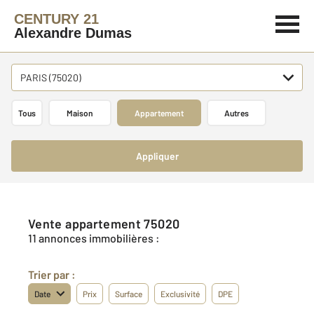
CENTURY 21
Alexandre Dumas
PARIS (75020)
Tous
Maison
Appartement
Autres
Appliquer
Vente appartement 75020
11 annonces immobilières :
Trier par :
Date
Prix
Surface
Exclusivité
DPE