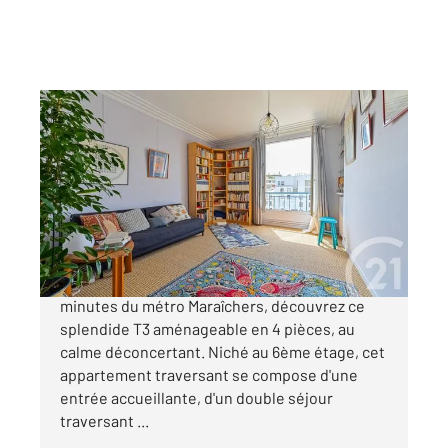
PARIS 75020
2
91,07 m
, 3 pièces
Ref : 14515
Appartement F3 à vendre
780 000 €
UN VÉRITABLE HAVRE DE PAIX ! À quelques
minutes du métro Maraîchers, découvrez ce
splendide T3 aménageable en 4 pièces, au
calme déconcertant. Niché au 6ème étage, cet
appartement traversant se compose d'une
entrée accueillante, d'un double séjour
traversant ...