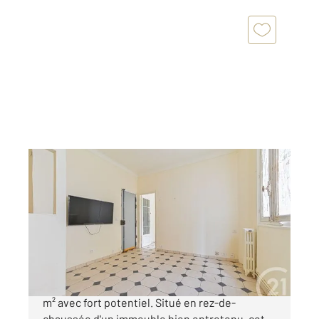
PARIS 75020
2
27,12 m
, 2 pièces
Ref : 15348
Appartement F2 à vendre
189 900 €
À réinventer selon vos envies 2 pièces de 27
m² avec fort potentiel. Situé en rez-de-
chaussée d'un immeuble bien entretenu, cet