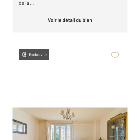
de la ...
Voir le détail du bien
Exclusivité
PARIS 75020
2
69,76 m
, 3 pièces
Ref : 15343
Appartement F3 à vendre