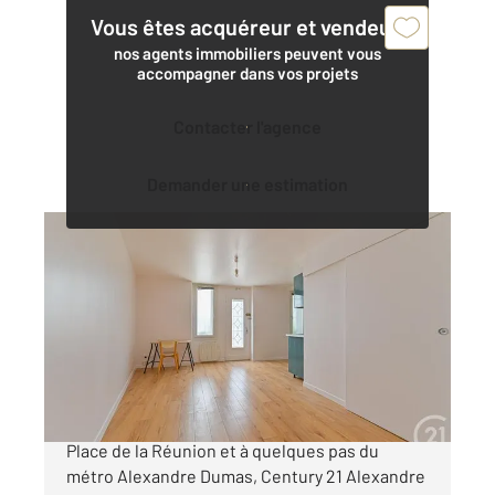
Vous êtes acquéreur et vendeur,
nos agents immobiliers peuvent vous
accompagner dans vos projets
Contacter l'agence
Demander une estimation
PARIS 75020
2
26,22 m
, 1 pièce
Ref : 15335
Appartement F1 à vendre
235 000 €
Coup de cœur ASSURÉ ! Au pied de la prisée
Place de la Réunion et à quelques pas du
métro Alexandre Dumas, Century 21 Alexandre