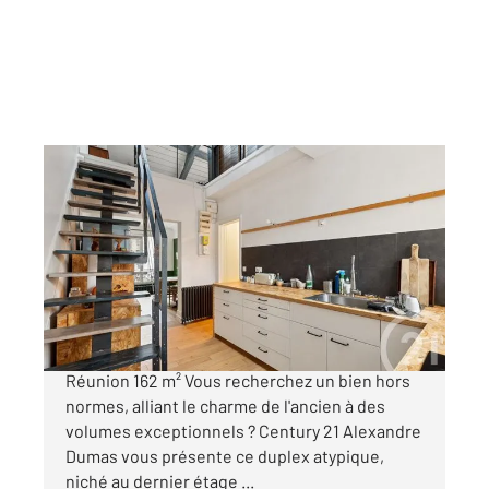
PARIS 75020
2
162,76 m
, 5 pièces
Ref : 15292
Appartement F5 à vendre
1 090 000 €
Duplex de caractère Dernier étage Place de la
Réunion 162 m² Vous recherchez un bien hors
normes, alliant le charme de l'ancien à des
volumes exceptionnels ? Century 21 Alexandre
Dumas vous présente ce duplex atypique,
niché au dernier étage ...