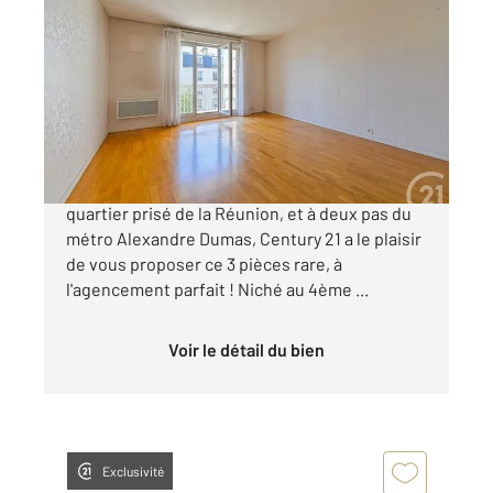
PARIS 75020
2
65,34 m
, 3 pièces
Ref : 15278
Appartement F3 à vendre
665 600 €
3 pièces traversant au calme ! Au cœur du
quartier prisé de la Réunion, et à deux pas du
métro Alexandre Dumas, Century 21 a le plaisir
de vous proposer ce 3 pièces rare, à
l'agencement parfait ! Niché au 4ème ...
Voir le détail du bien
Exclusivité