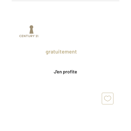
Prenez un temps d'avance sur le marché
en profitant
gratuitement
des Ventes
Privées CENTURY 21.
J'en profite