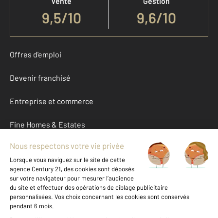
Vente
Gestion
9,5
/
10
9,6/10
Offres d'emploi
Devenir franchisé
Entreprise et commerce
Fine Homes & Estates
À propos
International
Nous contacter